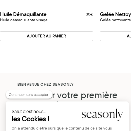
Huile
Gelée
Huile Démaquillante
Gelée Nettoy
184 Reviews
30€
Démaquillante
Nettoyante
Huile démaquillante visage
Gelée nettoyante
Visage
AJOUTER AU PANIER
A
BIENVENUE CHEZ SEASONLY
−10 % sur votre première
Continuer sans accepter
commande
Salut c'est nous...
Inscrivez-vous à notre newsletter pour recevoir nos
les Cookies !
lancements en avant-première, nos décryptages
skincare, des invitations à nos événements et plein
d’autres surprises.
On a attendu d'être sûrs que le contenu de ce site vous