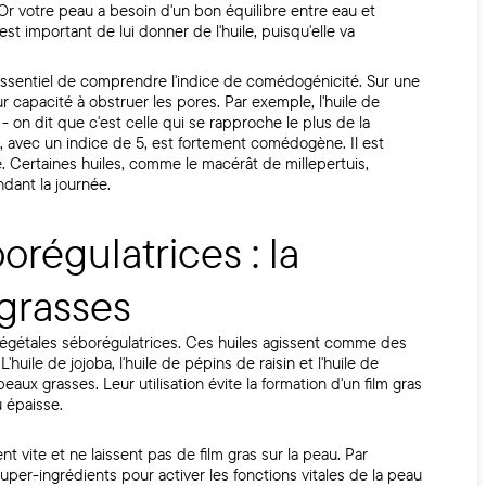
. Or votre peau a besoin d'un bon équilibre entre eau et
st important de lui donner de l'huile, puisqu'elle va
t essentiel de comprendre l'indice de comédogénicité. Sur une
ur capacité à obstruer les pores. Par exemple, l'huile de
- on dit que c'est celle qui se rapproche le plus de la
, avec un indice de 5, est fortement comédogène. Il est
. Certaines huiles, comme le macérât de millepertuis,
dant la journée.
orégulatrices : la
 grasses
s végétales séborégulatrices. Ces huiles agissent comme des
huile de jojoba, l'huile de pépins de raisin et l'huile de
x grasses. Leur utilisation évite la formation d'un film gras
u épaisse.
t vite et ne laissent pas de film gras sur la peau. Par
per-ingrédients pour activer les fonctions vitales de la peau