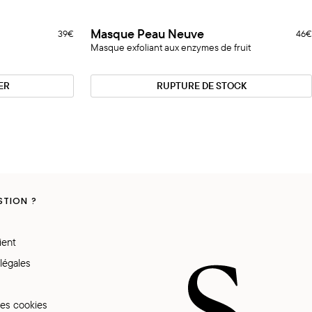
Masque
Masque Peau Neuve
40 Reviews
6 Reviews
39€
46€
Épuisé
Peau
Masque exfoliant aux enzymes de fruit
Neuve
ER
RUPTURE DE STOCK
STION ?
ient
légales
es cookies