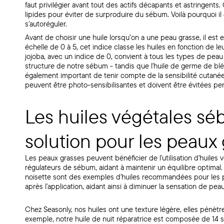
faut privilégier avant tout des actifs décapants et astringents
lipides pour éviter de surproduire du sébum. Voilà pourquoi il e
s'autoréguler.
Avant de choisir une huile lorsqu’on a une peau grasse, il es
échelle de 0 à 5, cet indice classe les huiles en fonction de le
jojoba, avec un indice de 0, convient à tous les types de peau 
structure de notre sébum - tandis que l'huile de germe de blé
également important de tenir compte de la sensibilité cutanée
peuvent être photo-sensibilisantes et doivent être évitées pen
Les huiles végétales séb
solution pour les peaux
Les peaux grasses peuvent bénéficier de l'utilisation d'huile
régulateurs de sébum, aidant à maintenir un équilibre optimal. L'
noisette sont des exemples d'huiles recommandées pour les peau
après l'application, aidant ainsi à diminuer la sensation de pea
Chez Seasonly, nos huiles ont une texture légère, elles pénètren
exemple, notre huile de nuit réparatrice est composée de 14 su