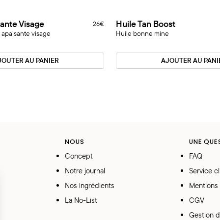
Huile
ante Visage
Huile Tan Boost
11 Reviews
26€
Nouveauté
Tan
 apaisante visage
Huile bonne mine
Boost
JOUTER AU PANIER
AJOUTER AU PANI
NOUS
UNE QUE
Concept
FAQ
Notre journal
Service cl
Nos ingrédients
Mentions 
La No-List
CGV
Gestion d