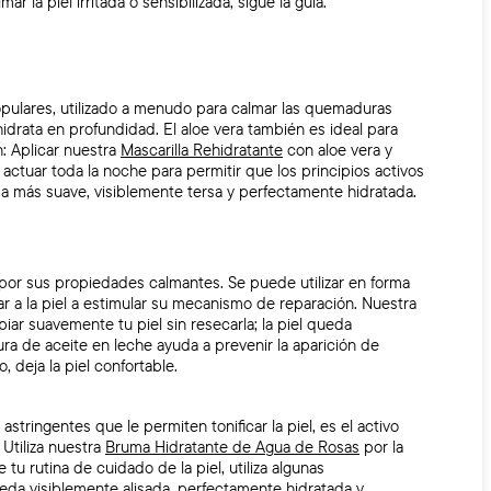
 la piel irritada o sensibilizada, sigue la guía.
opulares, utilizado a menudo para calmar las quemaduras
 hidrata en profundidad. El aloe vera también es ideal para
n: Aplicar nuestra
Mascarilla Rehidratante
con aloe vera y
 actuar toda la noche para permitir que los principios activos
da más suave, visiblemente tersa y perfectamente hidratada.
por sus propiedades calmantes. Se puede utilizar en forma
dar a la piel a estimular su mecanismo de reparación. Nuestra
iar suavemente tu piel sin resecarla; la piel queda
ura de aceite en leche ayuda a prevenir la aparición de
 deja la piel confortable.
tringentes que le permiten tonificar la piel, es el activo
 Utiliza nuestra
Bruma Hidratante de Agua de Rosas
por la
 tu rutina de cuidado de la piel, utiliza algunas
l queda visiblemente alisada, perfectamente hidratada y