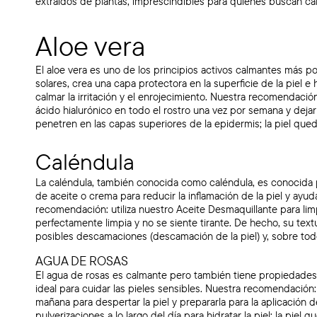
extraídos de plantas, imprescindibles para quienes buscan calmar
Aloe vera
El aloe vera es uno de los principios activos calmantes más p
solares, crea una capa protectora en la superficie de la piel e
calmar la irritación y el enrojecimiento. Nuestra recomendació
ácido hialurónico en todo el rostro una vez por semana y dejar
penetren en las capas superiores de la epidermis; la piel que
Caléndula
La caléndula, también conocida como caléndula, es conocida 
de aceite o crema para reducir la inflamación de la piel y ayu
recomendación: utiliza nuestro Aceite Desmaquillante para limp
perfectamente limpia y no se siente tirante. De hecho, su text
posibles descamaciones (descamación de la piel) y, sobre todo,
AGUA DE ROSAS
El agua de rosas es calmante pero también tiene propiedades as
ideal para cuidar las pieles sensibles. Nuestra recomendación:
mañana para despertar la piel y prepararla para la aplicación de
pulverizaciones a lo largo del día para hidratar la piel; la pie