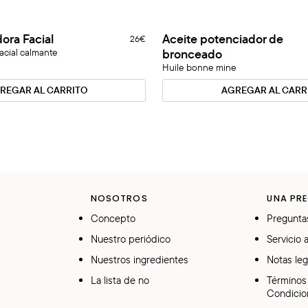
Aceite
ora Facial
Aceite potenciador de
26€
Novedad
potenciador
facial calmante
bronceado
de
Huile bonne mine
bronceado
REGAR AL CARRITO
AGREGAR AL CARR
NOSOTROS
UNA PR
Concepto
Pregunta
Nuestro periódico
Servicio a
Nuestros ingredientes
Notas leg
La lista de no
Términos
Condicio