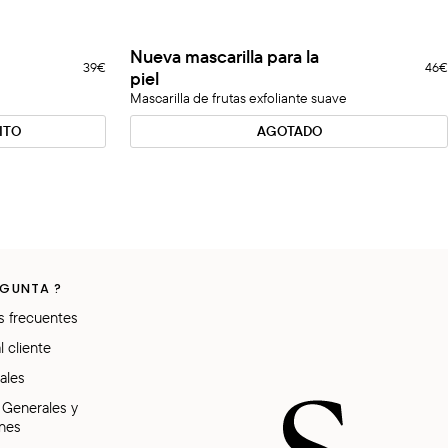
Nueva
Nueva mascarilla para la
Agotado
39€
46€
mascarilla
piel
para
Mascarilla de frutas exfoliante suave
la
piel
ITO
AGOTADO
EGUNTA ?
s frecuentes
l cliente
ales
 Generales y
nes