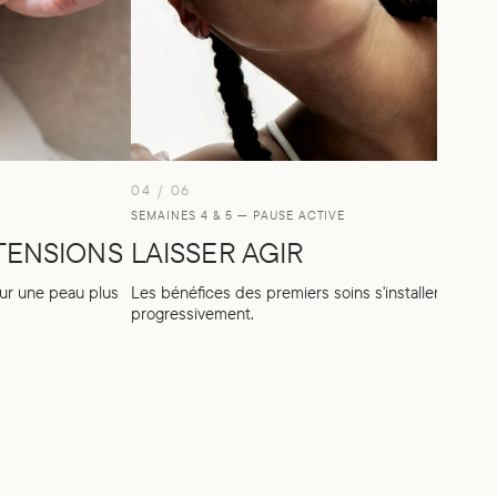
04 / 06
0
SEMAINES 4 & 5 — PAUSE ACTIVE
S
 TENSIONS
LAISSER AGIR
our une peau plus
Les bénéfices des premiers soins s'installent
L
progressivement.