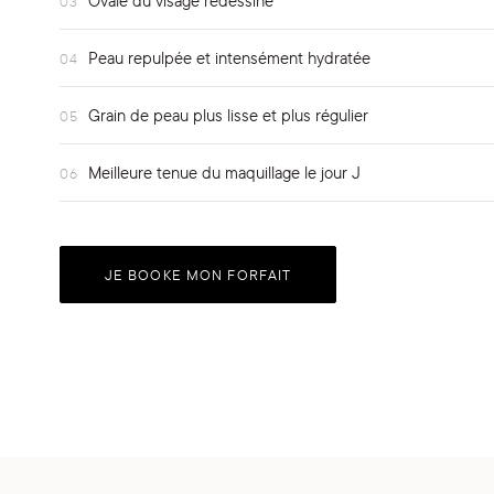
Ovale du visage redessiné
03
Peau repulpée et intensément hydratée
04
Grain de peau plus lisse et plus régulier
05
Meilleure tenue du maquillage le jour J
06
JE BOOKE MON FORFAIT