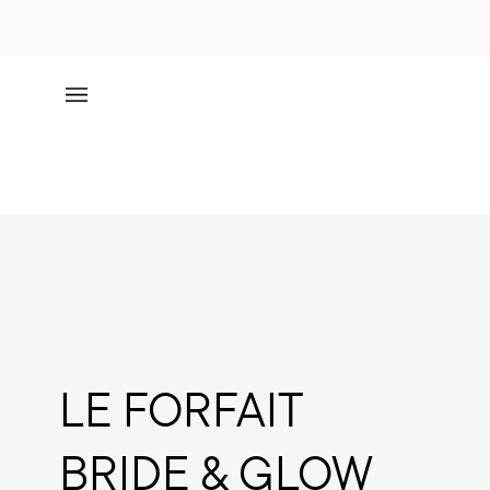
Ir
directamente
al
contenido
LE FORFAIT
BRIDE & GLOW