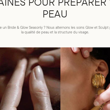
AINES POUR PRÉPARER
PEAU
un Bride & Glow Seasonly ? Nous alternons les soins Glow et Sculpt pou
la qualité de peau et la structure du visage.