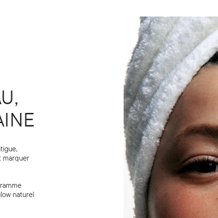
U,
AINE
tigue,
et marquer
ogramme
glow naturel