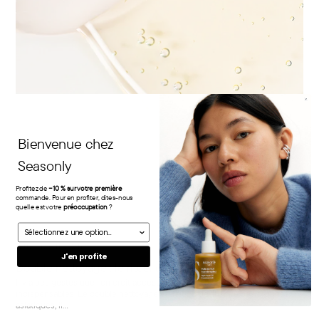
Bienvenue chez
Seasonly
Profitez de
−10 % sur votre première
commande. Pour en profiter, dites-nous
quelle est votre
préoccupation
?
Préoccupation
settembre 11, 2025
J'en profite
Double nettoyage : le rituel qui change tout à la rentrée
Il y a des gestes que l’on croit accessoires jusqu’à ce qu’ils deviennent
indispensables. Le double nettoyage en fait partie. Inspiré des routines
asiatiques, il...