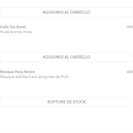
AGGIUNGI AL CARRELLO
Huile
Huile Tan Boost
39€
Nouveauté
Tan
Huile bonne mine
Boost
AGGIUNGI AL CARRELLO
Masque
Masque Peau Neuve
46€
Esaurito
Peau
Masque exfoliant aux enzymes de fruit
Neuve
RUPTURE DE STOCK