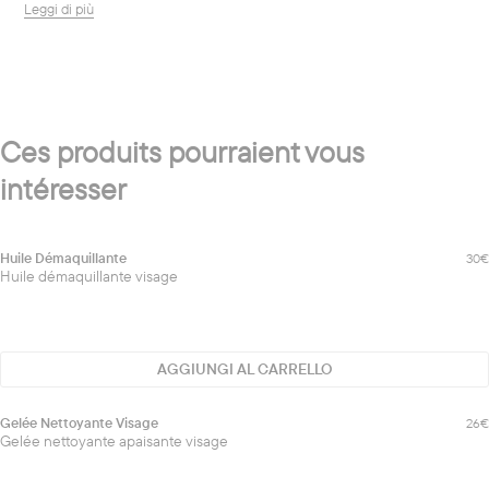
Leggi di più
Ces produits pourraient vous
intéresser
Huile
Huile Démaquillante
30€
Démaquillante
Huile démaquillante visage
AGGIUNGI AL CARRELLO
Gelée
Gelée Nettoyante Visage
26€
Nettoyante
Gelée nettoyante apaisante visage
Visage